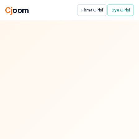
Cj
oom
Firma Girişi
Üye Girişi