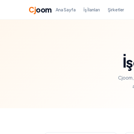
Cj
oom
Ana Sayfa
İş İlanları
Şirketler
İ
Cjoom, 