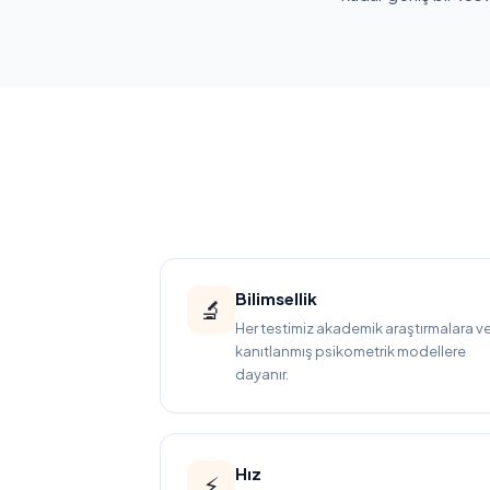
Bilimsellik
🔬
Her testimiz akademik araştırmalara v
kanıtlanmış psikometrik modellere
dayanır.
Hız
⚡