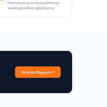
Platformumuzu ve test içeriklerimizi
sürekli güncelliyor, geliştiriyoruz.
Ücretsiz Başlayın