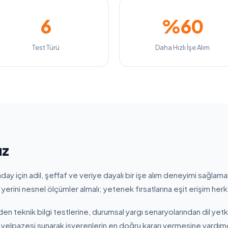
6
%60
Test Türü
Daha Hızlı İşe Alım
uz
day için adil, şeffaf ve veriye dayalı bir işe alım deneyimi sağlam
erini nesnel ölçümler almalı; yetenek fırsatlarına eşit erişim herk
den teknik bilgi testlerine, durumsal yargı senaryolarından dil yetki
t yelpazesi sunarak işverenlerin en doğru kararı vermesine yardım