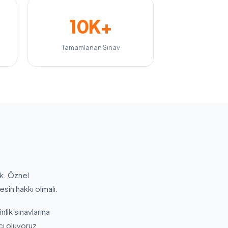
10K+
Tamamlanan Sınav
ak. Öznel
esin hakkı olmalı.
nlik sınavlarına
cı oluyoruz.