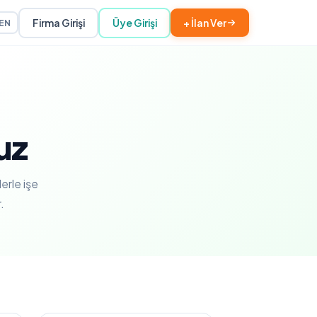
Firma Girişi
Üye Girişi
+ İlan Ver
EN
uz
erle işe
.