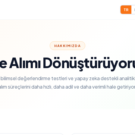
TR
HAKKIMIZDA
şe Alımı Dönüştürüyor
bilimsel değerlendirme testleri ve yapay zeka destekli analitikl
alım süreçlerini daha hızlı, daha adil ve daha verimli hale getiriyor