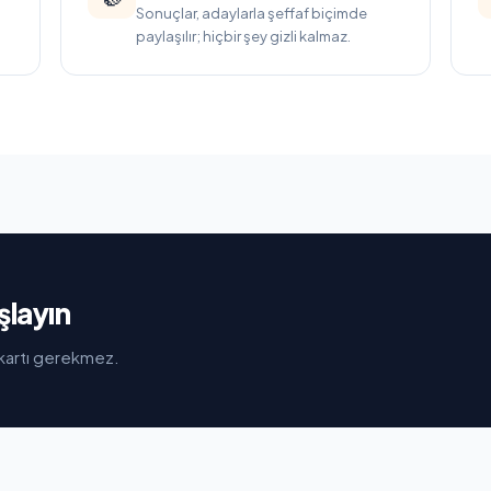
Sonuçlar, adaylarla şeffaf biçimde
paylaşılır; hiçbir şey gizli kalmaz.
şlayın
i kartı gerekmez.