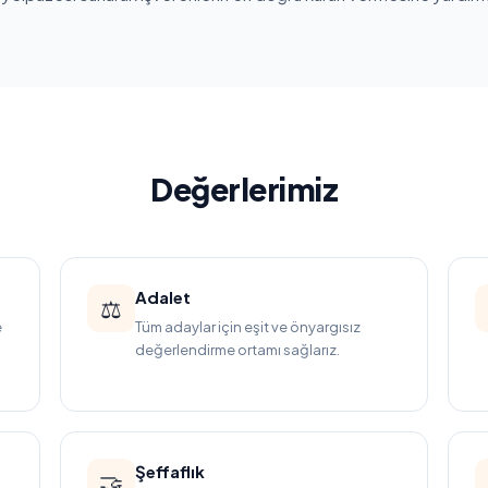
Değerlerimiz
Adalet
⚖️
e
Tüm adaylar için eşit ve önyargısız
değerlendirme ortamı sağlarız.
Şeffaflık
🤝