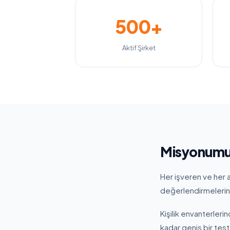
500+
Aktif Şirket
Misyonum
Her işveren ve her a
değerlendirmelerin y
Kişilik envanterlerin
kadar geniş bir tes